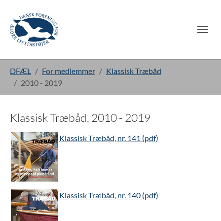
Gå til hoved-indhold
Du er her:
DFÆL
For medlemmer
Klassisk Træbåd
2010 - 2019
Klassisk Træbåd, 2010 - 2019
Klassisk Træbåd, nr. 141 (pdf)
Klassisk Træbåd, nr. 140 (pdf)