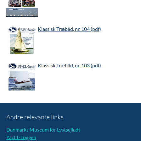
Klassisk Træbåd, nr. 104 (pdf)
Klassisk Træbåd, nr. 103 (pdf)
Andre relevante links
Danmarks Museum for Lystsejlads
Yacht-Loggen