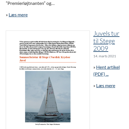
”Premierløjtnanten” og…
»
Læs mere
Juvels tur
til Stege
2009
14. marts 2021
»
Hent artikel
(PDF) ...
»
Læs mere