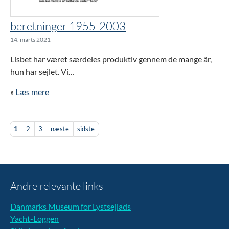
beretninger 1955-2003
14. marts 2021
Lisbet har været særdeles produktiv gennem de mange år,
hun har sejlet. Vi…
»
Læs mere
1
2
3
næste
sidste
Andre relevante links
Danmarks Museum for Lystsejlads
Yacht-Loggen