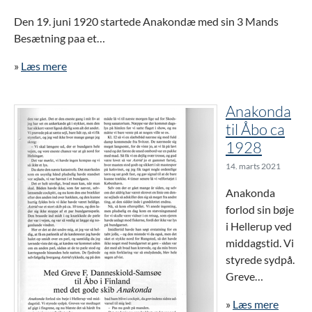
Den 19. juni 1920 startede Anakondæ med sin 3 Mands
Besætning paa et…
»
Læs mere
Anakonda
til Åbo ca
1928
14. marts 2021
Anakonda
forlod sin bøje
i Hellerup ved
middagstid. Vi
styrede sydpå.
Greve…
»
Læs mere