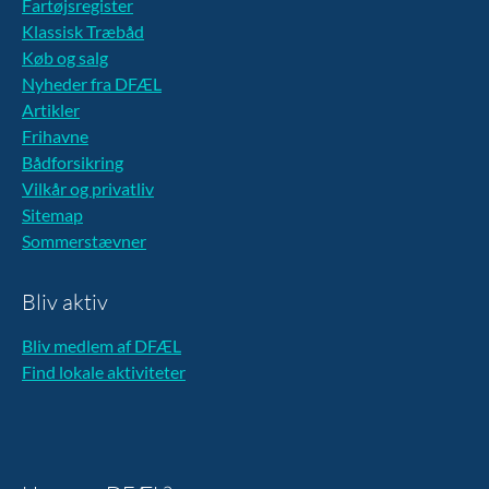
Fartøjsregister
Klassisk Træbåd
Køb og salg
Nyheder fra DFÆL
Artikler
Frihavne
Bådforsikring
Vilkår og privatliv
Sitemap
Sommerstævner
Bliv aktiv
Bliv medlem af DFÆL
Find lokale aktiviteter