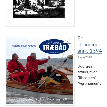
En
stranding
anno 1894
1. maj 2013
Uddrag af
artikel, hvor
”Rhederen”,
”Agronomen” ,