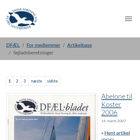
Gå til hoved-indhold
Du er her:
DFÆL
For medlemmer
Artikelbase
Sejladsberetninger
1
2
3
næste
sidste
Abelone til
Koster
2006
14. marts 2007
»
Hent artikel