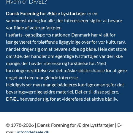
Hvem er DFÆL?
Dansk Forening for Ældre Lystfartøjer
er en
sammenslutning for alle, der interesserer sig for at bevare
vor flåde af veteranfartøjer.
I søfarts- og sejlsports nationen Danmark har vi alt for
længe været forbløffende ligegyldige over for vor kulturarv,
når det drejer sig om at bevare skibe og både. Hele det store
område, der handler om egentlige lystfartøjer, var der ikke
mange, der havde interesse og forståelse for. Med
foreningens stiftelse var det måske sidste chance for at gøre
noget ved den manglende interesse.
Heldigvis ser man mange bådejeres kærlige omsorg for det
bevaringsværdige ældre materiel. Det er til disse sejlere,
DFÆL henvender sig, for at videreføre det aktive bådliv.
© 1978-2026 | Dansk Forening for Ældre Lystfartøjer | E-
mail:
info@defaele.dk