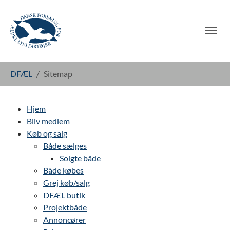
Gå til hoved-indhold
Du er her:
DFÆL
Sitemap
Hjem
Bliv medlem
Køb og salg
Både sælges
Solgte både
Både købes
Grej køb/salg
DFÆL butik
Projektbåde
Annoncører