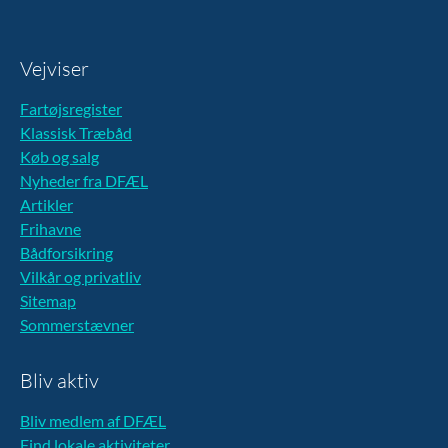
Vejviser
Fartøjsregister
Klassisk Træbåd
Køb og salg
Nyheder fra DFÆL
Artikler
Frihavne
Bådforsikring
Vilkår og privatliv
Sitemap
Sommerstævner
Bliv aktiv
Bliv medlem af DFÆL
Find lokale aktiviteter