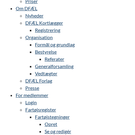
Priser
Om DFÆL
Nyheder
DFÆL Kortlægger
Registrering
Organisation
Formål og grundlag
Bestyrelse
Referater
Generalforsamling
Vedtægter
DFÆL Forlag
Presse
For medlemmer
Login
Fartøjsregister
Fartøjstegninger
Opret
Se og redigér