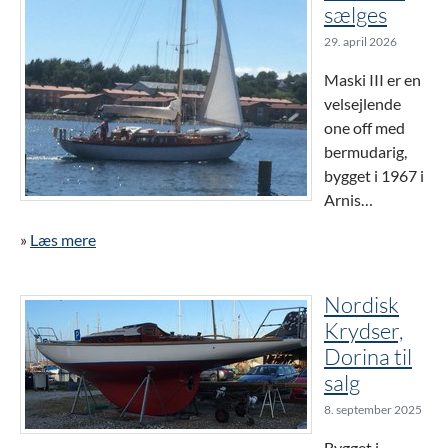
sælges
29. april 2026
Maski III er en
velsejlende
one off med
bermudarig,
bygget i 1967 i
Arnis…
»
Læs mere
Nordisk
Krydser,
Dorina til
salg
8. september 2025
Bygget i