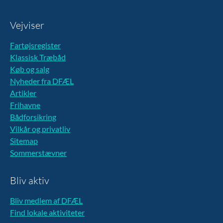
Vejviser
Fartøjsregister
Klassisk Træbåd
Køb og salg
Nyheder fra DFÆL
Artikler
Frihavne
Bådforsikring
Vilkår og privatliv
Sitemap
Sommerstævner
Bliv aktiv
Bliv medlem af DFÆL
Find lokale aktiviteter