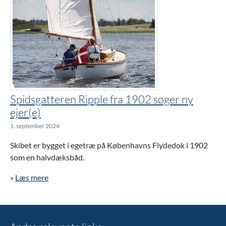
Spidsgatteren Ripple fra 1902 søger ny
ejer(e)
1. september 2024
Skibet er bygget i egetræ på Københavns Flydedok i 1902
som en halvdæksbåd.
»
Læs mere