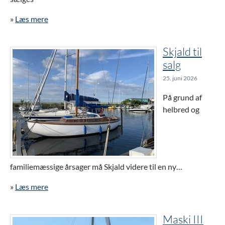
»
Læs mere
Skjald til
salg
25. juni 2026
På grund af
helbred og
familiemæssige årsager må Skjald videre til en ny…
»
Læs mere
Maski III