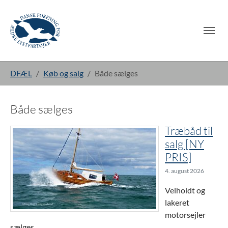
Gå til hoved-indhold
Du er her:
DFÆL
Køb og salg
Både sælges
Både sælges
Træbåd til
salg [NY
PRIS]
4. august 2026
Velholdt og
lakeret
motorsejler
sælges