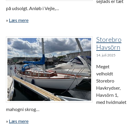
sejlads er tæt
på udsolgt. Anløb i Vejle,…
»
Læs mere
Storebro
Havsörn
14. juli 2025
Meget
velholdt
Storebro
Havkrydser,
Havsörn 1,
med hvidmalet
mahogni skrog…
»
Læs mere