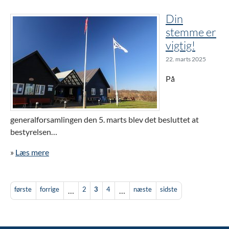
Din
stemme er
vigtig!
22. marts 2025
På
generalforsamlingen den 5. marts blev det besluttet at
bestyrelsen…
»
Læs mere
første
forrige
2
3
4
næste
sidste
…
…