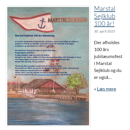
Marstal
Sejlklub
100 år!
30. april 2025
Der afholdes
100 års
jubilæumsfest
i Marstal
Sejlklub og du
er også…
»
Læs mere