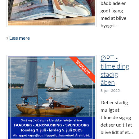
bådblade er
godt igang
med at blive
bygget…
»
Læs mere
ØPT -
tilmelding
stadig
åben
8. juni 2025
Det er stadig
muligt at
tilmelde sig og
det ser ud til at
blive lidt af et…