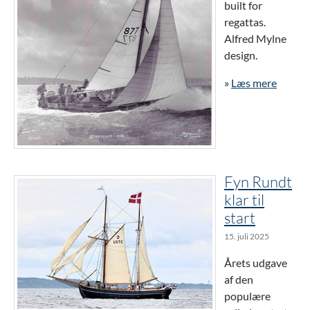
built for
regattas.
Alfred Mylne
design.
»
Læs mere
Fyn Rundt
klar til
start
15. juli 2025
Årets udgave
af den
populære