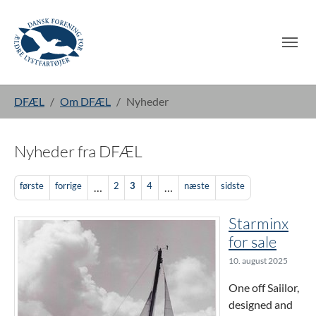
Gå til hoved-indhold
Du er her:
DFÆL
Om DFÆL
Nyheder
Nyheder fra DFÆL
første
forrige
2
3
4
næste
sidste
…
…
Starminx
for sale
10. august 2025
One off Saiilor,
designed and