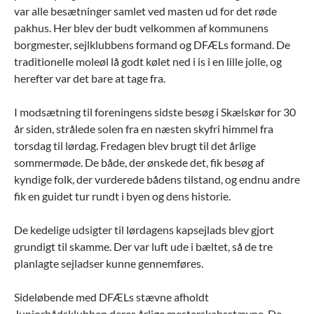
var alle besætninger samlet ved masten ud for det røde
pakhus. Her blev der budt velkommen af kommunens
borgmester, sejlklubbens formand og DFÆLs formand. De
traditionelle moleøl lå godt kølet ned i is i en lille jolle, og
herefter var det bare at tage fra.
I modsætning til foreningens sidste besøg i Skælskør for 30
år siden, strålede solen fra en næsten skyfri himmel fra
torsdag til lørdag. Fredagen blev brugt til det årlige
sommermøde. De både, der ønskede det, fik besøg af
kyndige folk, der vurderede bådens tilstand, og endnu andre
fik en guidet tur rundt i byen og dens historie.
De kedelige udsigter til lørdagens kapsejlads blev gjort
grundigt til skamme. Der var luft ude i bæltet, så de tre
planlagte sejladser kunne gennemføres.
Sideløbende med DFÆLs stævne afholdt
Juniorbådsklubben deres årlige mesterskabsstævne. De