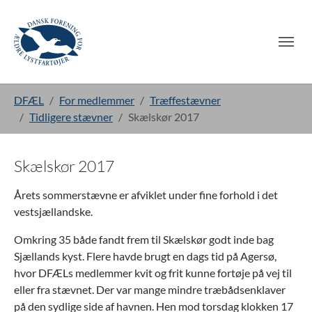
Gå til hoved-indhold
Du er her:
DFÆL
For medlemmer
Træffestævner
Tidligere stævner
Skælskør 2017
Skælskør 2017
Årets sommerstævne er afviklet under fine forhold i det
vestsjællandske.
Omkring 35 både fandt frem til Skælskør godt inde bag
Sjællands kyst. Flere havde brugt en dags tid på Agersø,
hvor DFÆLs medlemmer kvit og frit kunne fortøje på vej til
eller fra stævnet. Der var mange mindre træbådsenklaver
på den sydlige side af havnen. Hen mod torsdag klokken 17