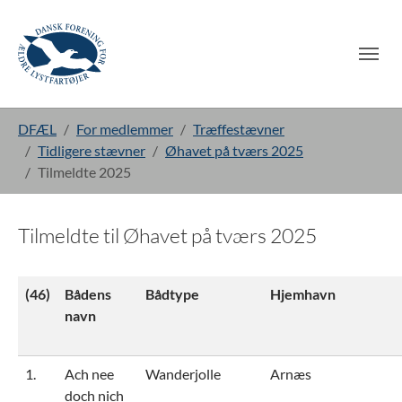
Gå til hoved-indhold
Du er her:
DFÆL
For medlemmer
Træffestævner
Tidligere stævner
Øhavet på tværs 2025
Tilmeldte 2025
Tilmeldte til Øhavet på tværs 2025
(46)
Bådens
Bådtype
Hjemhavn
navn
1.
Ach nee
Wanderjolle
Arnæs
doch nich