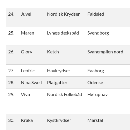
24.
Juvel
Nordisk Krydser
Faldsled
25.
Maren
Lynæs dæksbåd
Svendborg
26.
Glory
Ketch
Svanemøllen nord
27.
Leofric
Havkrydser
Faaborg
28.
Nina Swell
Platgatter
Odense
29.
Viva
Nordisk Folkebåd
Høruphav
30.
Kraka
Kystkrydser
Marstal