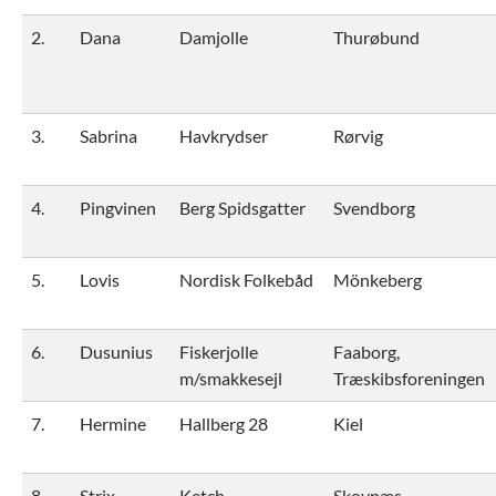
2.
Dana
Damjolle
Thurøbund
3.
Sabrina
Havkrydser
Rørvig
4.
Pingvinen
Berg Spidsgatter
Svendborg
5.
Lovis
Nordisk Folkebåd
Mönkeberg
6.
Dusunius
Fiskerjolle
Faaborg,
m/smakkesejl
Træskibsforeningen
7.
Hermine
Hallberg 28
Kiel
8.
Strix
Ketch
Skovnæs