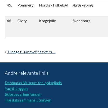
45.
Pommery
Nordisk Folkebåd
Ærøskøbing
46.
Glory
Kragejolle
Svendborg
«
Tilbage til Øhavet på tværs …
Andre relevante links
Danmarks Museum for Lystsejlads
Yacht-Loggen
Skibsbevaringsfonden
Træskibssammenslutningen