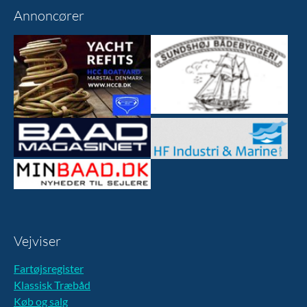
Annoncører
Vejviser
Fartøjsregister
Klassisk Træbåd
Køb og salg