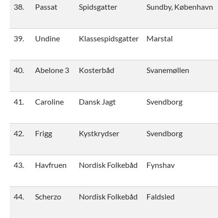
38.
Passat
Spidsgatter
Sundby, København
39.
Undine
Klassespidsgatter
Marstal
40.
Abelone 3
Kosterbåd
Svanemøllen
41.
Caroline
Dansk Jagt
Svendborg
42.
Frigg
Kystkrydser
Svendborg
43.
Havfruen
Nordisk Folkebåd
Fynshav
44.
Scherzo
Nordisk Folkebåd
Faldsled