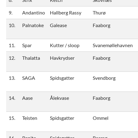
9.
Andantino
Hallberg Rassy
Thurø
10.
Palnatoke
Galease
Faaborg
11.
Spar
Kutter / sloop
Svanemøllehavnen
12.
Thalatta
Havkrydser
Faaborg
13.
SAGA
Spidsgatter
Svendborg
14.
Aase
Ålekvase
Faaborg
15.
Teisten
Spidsgatter
Ommel
16.
Pepita
Spidsgatter
Reersø