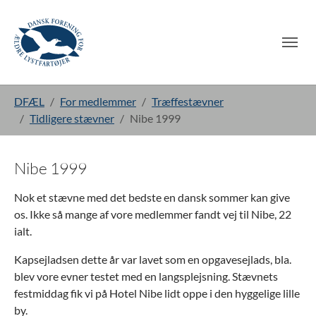
Gå til hoved-indhold
Du er her:
DFÆL
For medlemmer
Træffestævner
Tidligere stævner
Nibe 1999
Nibe 1999
Nok et stævne med det bedste en dansk sommer kan give
os. Ikke så mange af vore medlemmer fandt vej til Nibe, 22
ialt.
Kapsejladsen dette år var lavet som en opgavesejlads, bla.
blev vore evner testet med en langsplejsning. Stævnets
festmiddag fik vi på Hotel Nibe lidt oppe i den hyggelige lille
by.