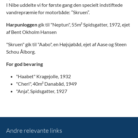
I Nibe uddelte vi for første gang den specielt indstiftede
vandrepræmie for motorbåde: ”Skruen”.
Harpunloggen
gik til "Neptun", 55m² Spidsgatter, 1972, ejet
af Bent Okholm Hansen
"Skruen" gik til "Aabo", en Højsjøbåd, ejet af Aase og Steen
Schou Ålborg.
For god bevaring
"Haabet" Kragejolle, 1932
"Cheri", 40m² Danabåd, 1949
"Anja", Spidsgatter, 1927
Andre relevante links