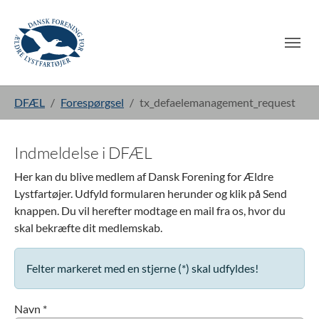
Gå til hoved-indhold
Du er her:
DFÆL
Forespørgsel
tx_defaelemanagement_request
Indmeldelse i DFÆL
Her kan du blive medlem af Dansk Forening for Ældre
Lystfartøjer. Udfyld formularen herunder og klik på Send
knappen. Du vil herefter modtage en mail fra os, hvor du
skal bekræfte dit medlemskab.
Felter markeret med en stjerne (*) skal udfyldes!
Navn *