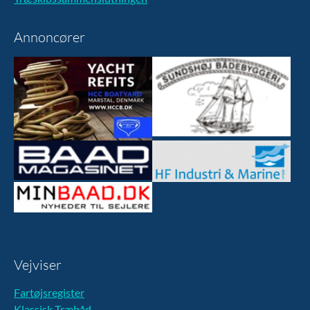
Annoncører
Vejviser
Fartøjsregister
Klassisk Træbåd