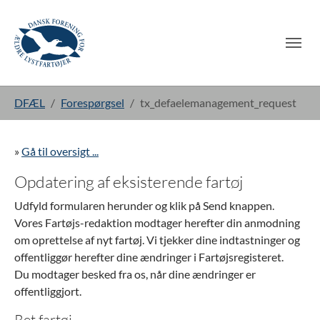
Gå til hoved-indhold
Du er her:
DFÆL
Forespørgsel
tx_defaelemanagement_request
»
Gå til oversigt ...
Opdatering af eksisterende fartøj
Udfyld formularen herunder og klik på Send knappen.
Vores Fartøjs-redaktion modtager herefter din anmodning
om oprettelse af nyt fartøj. Vi tjekker dine indtastninger og
offentliggør herefter dine ændringer i Fartøjsregisteret.
Du modtager besked fra os, når dine ændringer er
offentliggjort.
Ret fartøj