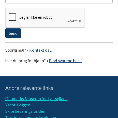
Send
Spørgsmål? »
Kontakt os ...
Har du brug for hjælp? »
Find svarene her ...
Andre relevante links
Danmarks Museum for Lystsejlads
Yacht-Loggen
Skibsbevaringsfonden
Træskibssammenslutningen