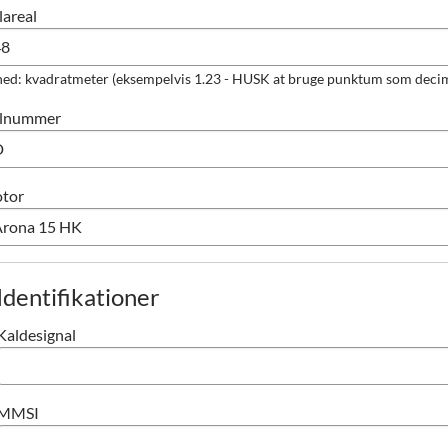
lareal
ed: kvadratmeter (eksempelvis 1.23 - HUSK at bruge punktum som decim
jlnummer
tor
Identifikationer
Kaldesignal
MMSI