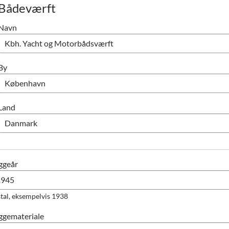
Bådeværft
Navn
By
Land
ggeår
tal, eksempelvis 1938
ggemateriale