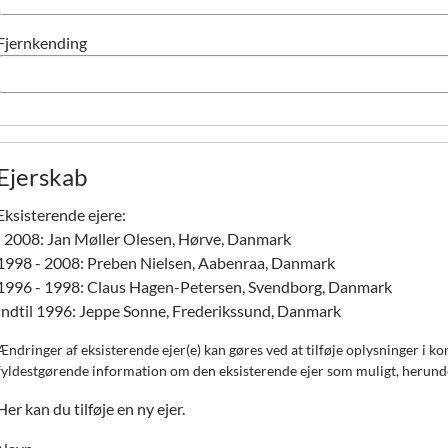
Fjernkending
Ejerskab
Eksisterende ejere:
I 2008:
Jan Møller Olesen, Hørve, Danmark
1998 - 2008:
Preben Nielsen, Aabenraa, Danmark
1996 - 1998:
Claus Hagen-Petersen, Svendborg, Danmark
Indtil 1996:
Jeppe Sonne, Frederikssund, Danmark
Ændringer af eksisterende ejer(e) kan gøres ved at tilføje oplysninger i kommentaren nederst i for
fyldestgørende i
Her kan du tilføje en ny ejer.