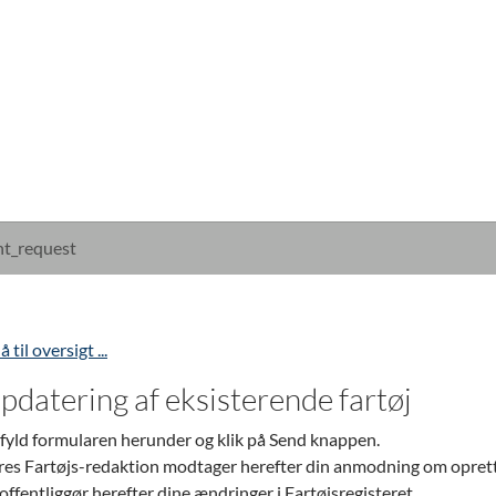
t_request
å til oversigt ...
pdatering af eksisterende fartøj
fyld formularen herunder og klik på Send knappen.
es Fartøjs-redaktion modtager herefter din anmodning om oprettels
offentliggør herefter dine ændringer i Fartøjsregisteret.