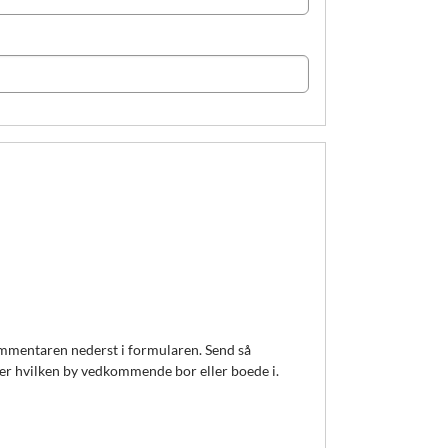
mularen. Send så
nformation om den eksisterende ejer som muligt, herunder hvilken by vedkommende bor eller boede i.