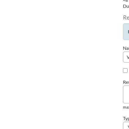
Du 
Re
Na
Re
ma
Ty