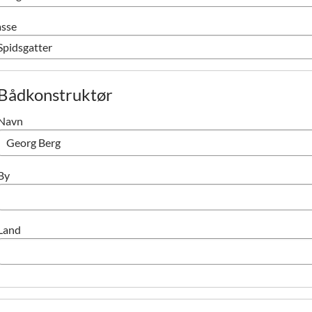
asse
Bådkonstruktør
Navn
By
Land