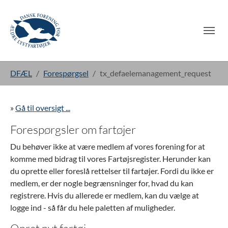
Gå til hoved-indhold
Du er her:
DFÆL
Forespørgsel
tx_defaelemanagement_request
»
Gå til oversigt ...
Forespørgsler om fartøjer
Du behøver ikke at være medlem af vores forening for at
komme med bidrag til vores Fartøjsregister. Herunder kan
du oprette eller foreslå rettelser til fartøjer. Fordi du ikke er
medlem, er der nogle begrænsninger for, hvad du kan
registrere. Hvis du allerede er medlem, kan du vælge at
logge ind - så får du hele paletten af muligheder.