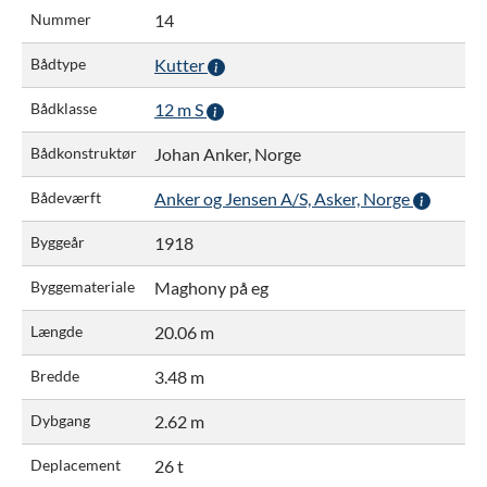
Nummer
14
Bådtype
Kutter
Bådklasse
12 m S
Bådkonstruktør
Johan Anker, Norge
Bådeværft
Anker og Jensen A/S, Asker, Norge
Byggeår
1918
Byggemateriale
Maghony på eg
Længde
20.06 m
Bredde
3.48 m
Dybgang
2.62 m
Deplacement
26 t