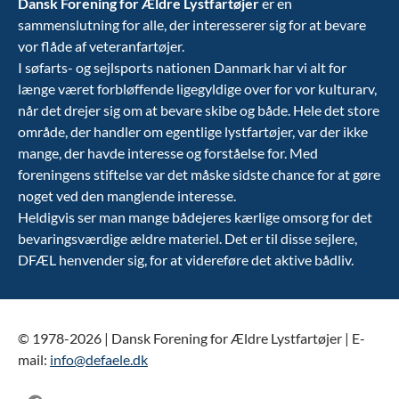
Dansk Forening for Ældre Lystfartøjer
er en
sammenslutning for alle, der interesserer sig for at bevare
vor flåde af veteranfartøjer.
I søfarts- og sejlsports nationen Danmark har vi alt for
længe været forbløffende ligegyldige over for vor kulturarv,
når det drejer sig om at bevare skibe og både. Hele det store
område, der handler om egentlige lystfartøjer, var der ikke
mange, der havde interesse og forståelse for. Med
foreningens stiftelse var det måske sidste chance for at gøre
noget ved den manglende interesse.
Heldigvis ser man mange bådejeres kærlige omsorg for det
bevaringsværdige ældre materiel. Det er til disse sejlere,
DFÆL henvender sig, for at videreføre det aktive bådliv.
© 1978-2026 | Dansk Forening for Ældre Lystfartøjer | E-
mail:
info@defaele.dk