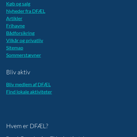
Køb og salg
Nyheder fra DFÆL
Artikler
Frihavne
Bådforsikring
Vilkår og privatliv
Sitemap
Sommerstævner
Bliv aktiv
Bliv medlem af DFÆL
Find lokale aktiviteter
Hvem er DFÆL?