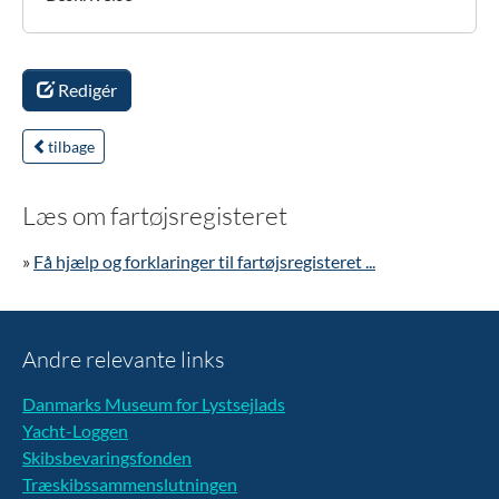
Redigér
tilbage
Læs om fartøjsregisteret
»
Få hjælp og forklaringer til fartøjsregisteret ...
Andre relevante links
Danmarks Museum for Lystsejlads
Yacht-Loggen
Skibsbevaringsfonden
Træskibssammenslutningen