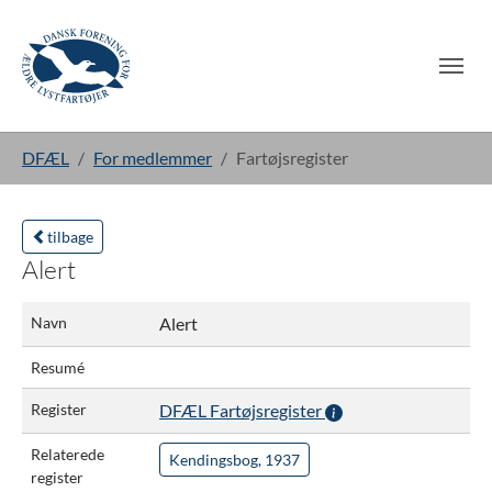
Gå til hoved-indhold
Du er her:
DFÆL
For medlemmer
Fartøjsregister
tilbage
Alert
Navn
Alert
Resumé
Register
DFÆL Fartøjsregister
Relaterede
Kendingsbog, 1937
register