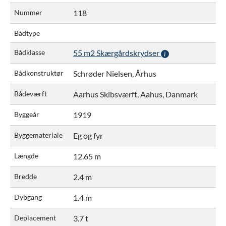
Nummer
118
Bådtype
Bådklasse
55 m2 Skærgårdskrydser
Bådkonstruktør
Schrøder Nielsen, Århus
Bådeværft
Aarhus Skibsværft, Aahus, Danmark
Byggeår
1919
Byggemateriale
Eg og fyr
Længde
12.65 m
Bredde
2.4 m
Dybgang
1.4 m
Deplacement
3.7 t