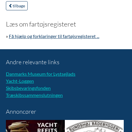
tilbage
Læs om fartøjsregisteret
»
Få hjælp og forklaringer til fartøjsregisteret ...
Andre relevante links
Danmarks Museum for Lystsejlads
Yacht-Loggen
Skibsbevaringsfonden
Træskibssammenslutningen
Annoncører