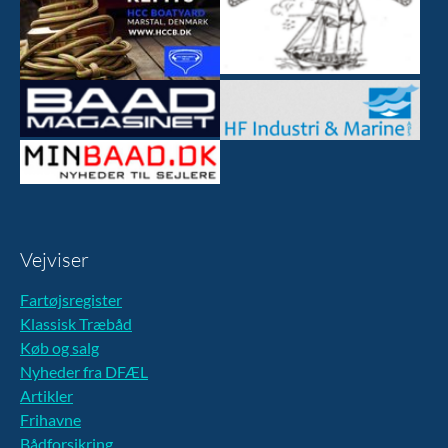
Vejviser
Fartøjsregister
Klassisk Træbåd
Køb og salg
Nyheder fra DFÆL
Artikler
Frihavne
Bådforsikring