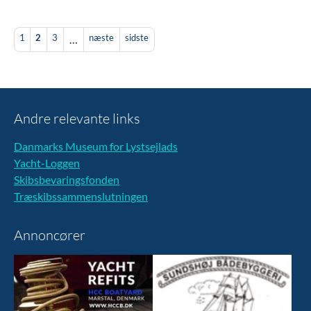
1
2
3
næste
sidste
…
Andre relevante links
Danmarks Museum for Lystsejlads
Yacht-Loggen
Skibsbevaringsfonden
Træskibssammenslutningen
Annoncører