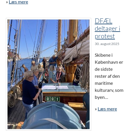
»
Læs mere
DFÆL
deltager i
protest
30. august 2025
Skibene i
København er
de sidste
rester af den
maritime
kulturarv, som
byen…
»
Læs mere