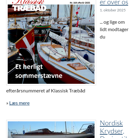
er over os
1. oktober 2025
... og lige om
lidt modtager
du
efterårsnummeret af Klassisk Træbåd
»
Læs mere
Nordisk
Krydser,