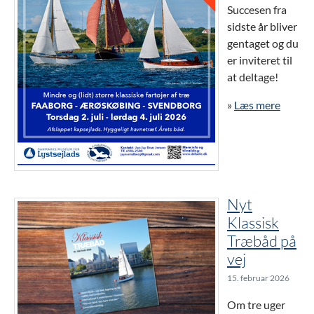
Succesen fra
sidste år bliver
gentaget og du
er inviteret til
at deltage!
»
Læs mere
Nyt
Klassisk
Træbåd på
vej
15. februar 2026
Om tre uger