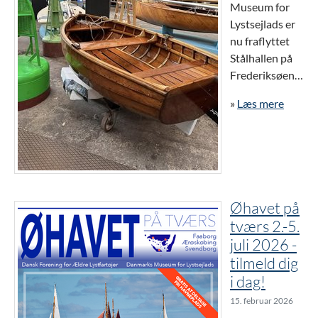
Museum for
Lystsejlads er
nu fraflyttet
Stålhallen på
Frederiksøen…
»
Læs mere
Øhavet på
tværs 2.-5.
juli 2026 -
tilmeld dig
i dag!
15. februar 2026