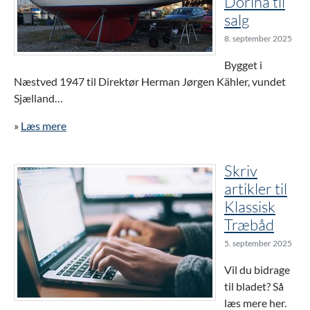
Dorina til
salg
8. september 2025
Bygget i
Næstved 1947 til Direktør Herman Jørgen Kähler, vundet
Sjælland…
»
Læs mere
Skriv
artikler til
Klassisk
Træbåd
5. september 2025
Vil du bidrage
til bladet? Så
læs mere her.