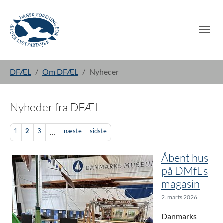
Gå til hoved-indhold
Du er her:
DFÆL
Om DFÆL
Nyheder
Nyheder fra DFÆL
1
2
3
næste
sidste
…
Åbent hus
på DMfL's
magasin
2. marts 2026
Danmarks