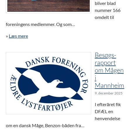
bliver blad
nummer 166
omdelt til
foreningens medlemmer. Og som…
»
Læs mere
Besøgs-
rapport
om Mågen
i
Mannheim
9. december 2025
I efteråret fik
DFÆL en
henvendelse
om en dansk Måge, Benzon-båden fra…