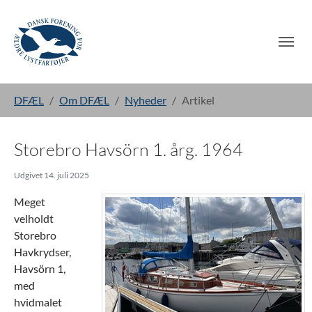
Gå til hoved-indhold
Du er her:
DFÆL
Om DFÆL
Nyheder
Artikel
Storebro Havsörn 1. årg. 1964
Udgivet 14. juli 2025
Meget
velholdt
Storebro
Havkrydser,
Havsörn 1,
med
hvidmalet