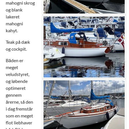
mahogni skrog
og blank
lakeret
mahogni
kahyt.
Teak på dæk
og cockpit.
Båden er
meget
veludstyret,
og løbende
optimeret
gennem
årerne, så den
i dag fremstår
som en meget
flot liebhaver