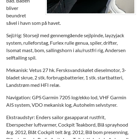
båd. Båden
bliver
beundret
såvel i havn som på havet.
Sejl/rig: Storsejl med gennemgående sejlpinde, layzyjack
system, rulleforstag, Furlex rulle genua, spiler, drifter,
Isomat mast, bom, sallingshorn i alu/rustfri rig, Andersen
selftailing spil.
Mekanisk: Vetus 27 hk. Fersksvandskølet dieselmotor, 3-
bladet skrue, 2 stk. forbrugsbatterier, 1 stk. startbatteri,
Landstrøm med HFI relæ.
Navigation: GPS Garmin 7205 log/ekko lod, VHF Garmin
AIS system, VDO mekanisk log, Autohelm selvstyrer.
Ekstraudstyr: Enders sailor gasapparat rustfrit,
Eberspecher luftvarmer, Cockpit Teakbord, Blå sprayhood
årg. 2012, Blåt Cockpit telt årg. 2012, Blå bom presenning,