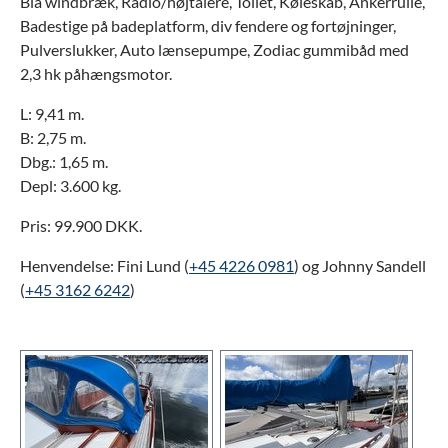
Blå windbræk, Radio/højtalere, Toilet, Køleskab, Ankerrulle,
Badestige på badeplatform, div fendere og fortøjninger,
Pulverslukker, Auto lænsepumpe, Zodiac gummibåd med
2,3 hk påhængsmotor.
L: 9,41 m.
B: 2,75 m.
Dbg.: 1,65 m.
Depl: 3.600 kg.
Pris: 99.900 DKK.
Henvendelse: Fini Lund (
+45 4226 0981
) og Johnny Sandell
(
+45 3162 6242
)
Show larger version
Show larger version