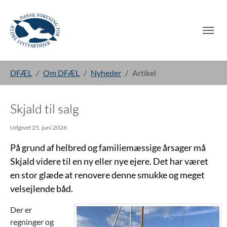
Gå til hoved-indhold
Du er her:
DFÆL
Om DFÆL
Nyheder
Artikel
Skjald til salg
Udgivet 25. juni 2026
På grund af helbred og familiemæssige årsager må
Skjald videre til en ny eller nye ejere. Det har været
en stor glæde at renovere denne smukke og meget
velsejlende båd.
Der er
regninger og