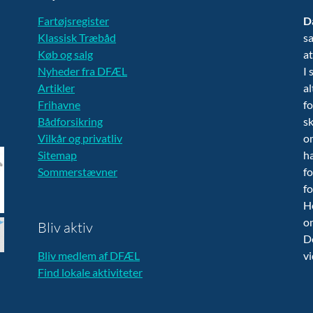
Fartøjsregister
D
Klassisk Træbåd
sa
Køb og salg
at
Nyheder fra DFÆL
I 
Artikler
al
Frihavne
fo
Bådforsikring
sk
Vilkår og privatliv
om
Sitemap
ha
Sommerstævner
fo
fo
H
o
Bliv aktiv
De
Bliv medlem af DFÆL
vi
Find lokale aktiviteter