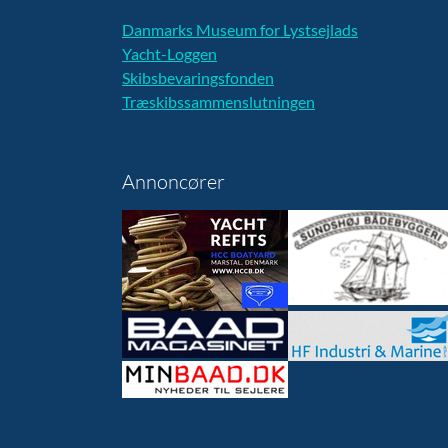
Danmarks Museum for Lystsejlads
Yacht-Loggen
Skibsbevaringsfonden
Træskibssammenslutningen
Annoncører