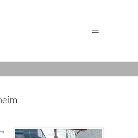
heim
en