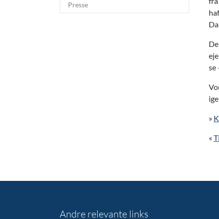
fra
Presse
haf
Da
De
eje
se 
Vor
ige
»
K
«
T
Andre relevante links