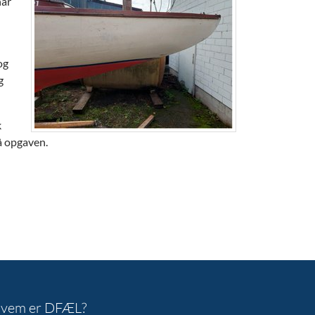
har
og
g
k
på opgaven.
vem er DFÆL?