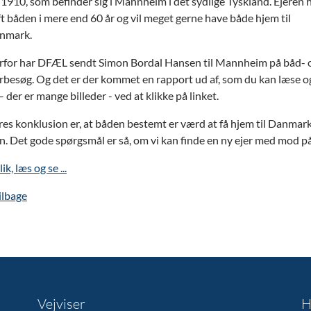
 1910, som befinder sig i Mannheim i det sydlige Tyskland. Ejeren 
t båden i mere end 60 år og vil meget gerne have både hjem til
nmark.
rfor har DFÆL sendt Simon Bordal Hansen til Mannheim på båd- 
rbesøg. Og det er der kommet en rapport ud af, som du kan læse o
– der er mange billeder - ved at klikke på linket.
es konklusion er, at båden bestemt er værd at få hjem til Danmar
n. Det gode spørgsmål er så, om vi kan finde en ny ejer med mod 
lik, læs og se ...
ilbage
Vejviser
H