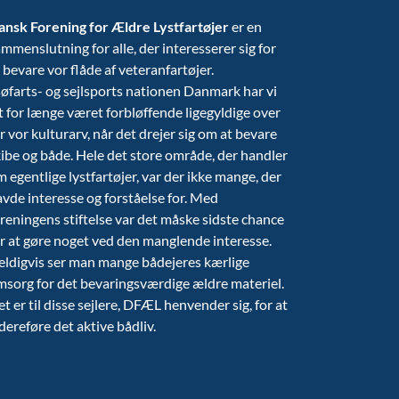
ansk Forening for Ældre Lystfartøjer
er en
mmenslutning for alle, der interesserer sig for
 bevare vor flåde af veteranfartøjer.
søfarts- og sejlsports nationen Danmark har vi
t for længe været forbløffende ligegyldige over
r vor kulturarv, når det drejer sig om at bevare
ibe og både. Hele det store område, der handler
 egentlige lystfartøjer, var der ikke mange, der
vde interesse og forståelse for. Med
reningens stiftelse var det måske sidste chance
r at gøre noget ved den manglende interesse.
eldigvis ser man mange bådejeres kærlige
msorg for det bevaringsværdige ældre materiel.
t er til disse sejlere, DFÆL henvender sig, for at
dereføre det aktive bådliv.