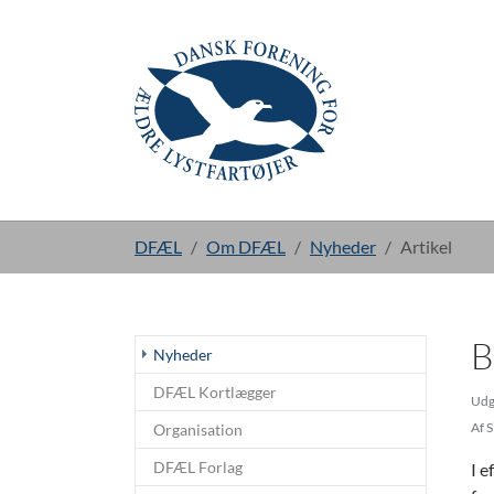
Gå til hoved-indhold
Du er her:
DFÆL
Om DFÆL
Nyheder
Artikel
B
Nyheder
DFÆL Kortlægger
Udg
Af
S
Organisation
DFÆL Forlag
I 