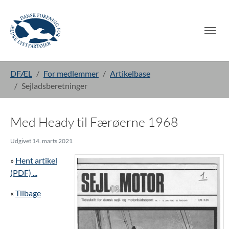
Gå til hoved-indhold
Du er her:
DFÆL
For medlemmer
Artikelbase
Sejladsberetninger
Med Heady til Færøerne 1968
Udgivet 14. marts 2021
»
Hent artikel
(PDF) ...
«
Tilbage