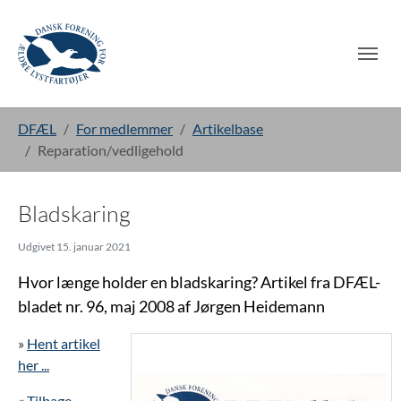
Gå til hoved-indhold
Du er her:
DFÆL
For medlemmer
Artikelbase
Reparation/vedligehold
Bladskaring
Udgivet 15. januar 2021
Hvor længe holder en bladskaring? Artikel fra DFÆL-
bladet nr. 96, maj 2008 af Jørgen Heidemann
»
Hent artikel
her ...
«
Tilbage