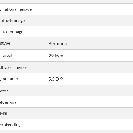
y national længde
rutto-tonnage
etto-tonnage
igtype
Bermuda
jlareal
29 kvm
dligere navn(e)
ejlnummer
5,5 D 9
otor
aldesignal
MSI
jernkending