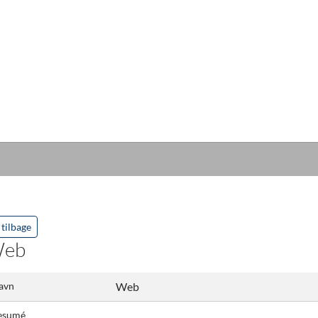
tilbage
eb
avn
Web
esumé