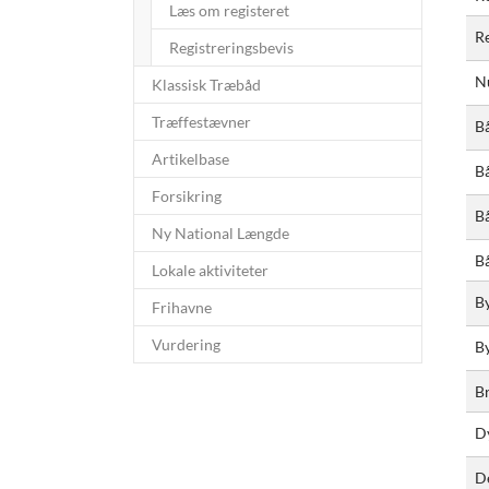
Læs om registeret
Re
Registreringsbevis
N
Klassisk Træbåd
Træffestævner
B
Artikelbase
B
Forsikring
B
Ny National Længde
B
Lokale aktiviteter
B
Frihavne
Vurdering
B
B
D
D