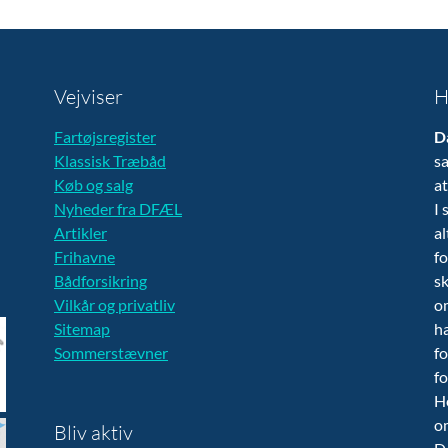
Vejviser
H
Fartøjsregister
D
Klassisk Træbåd
sa
Køb og salg
at
Nyheder fra DFÆL
I 
Artikler
al
Frihavne
fo
Bådforsikring
sk
Vilkår og privatliv
om
Sitemap
ha
Sommerstævner
fo
fo
H
o
Bliv aktiv