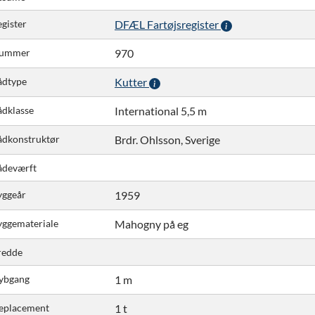
gister
DFÆL Fartøjsregister
ummer
970
ådtype
Kutter
ådklasse
International 5,5 m
ådkonstruktør
Brdr. Ohlsson, Sverige
ådeværft
yggeår
1959
yggemateriale
Mahogny på eg
redde
ybgang
1 m
eplacement
1 t