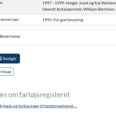
er
1997 - 1999:
Holger Joost og Kai Wohlen
Ukendt årstal/periode:
William Berntsen,
ræmieringer
1995: For god bevaring
Beskrivelse
Redigér
tilbage
æs om fartøjsregisteret
å hjælp og forklaringer til fartøjsregisteret ...