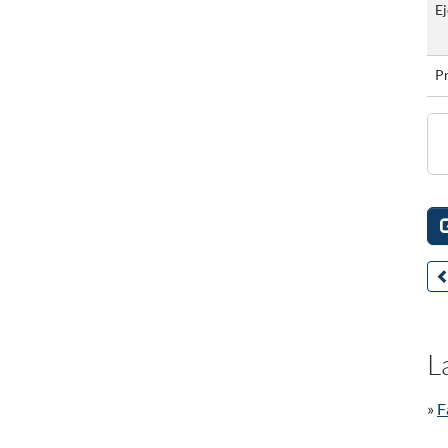
Ej
P
L
»
F