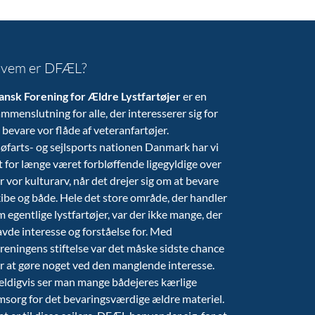
vem er DFÆL?
ansk Forening for Ældre Lystfartøjer
er en
mmenslutning for alle, der interesserer sig for
 bevare vor flåde af veteranfartøjer.
søfarts- og sejlsports nationen Danmark har vi
t for længe været forbløffende ligegyldige over
r vor kulturarv, når det drejer sig om at bevare
ibe og både. Hele det store område, der handler
 egentlige lystfartøjer, var der ikke mange, der
vde interesse og forståelse for. Med
reningens stiftelse var det måske sidste chance
r at gøre noget ved den manglende interesse.
eldigvis ser man mange bådejeres kærlige
msorg for det bevaringsværdige ældre materiel.