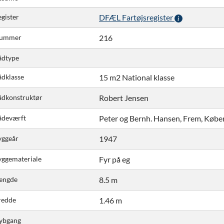
gister
DFÆL Fartøjsregister
ummer
216
ådtype
ådklasse
15 m2 National klasse
ådkonstruktør
Robert Jensen
ådeværft
Peter og Bernh. Hansen, Frem, Køb
yggeår
1947
yggemateriale
Fyr på eg
ængde
8.5 m
redde
1.46 m
ybgang