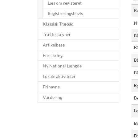
Læs om registeret
Re
Registreringsbevis
N
Klassisk Træbåd
Træffestævner
B
Artikelbase
B
Forsikring
B
Ny National Længde
B
Lokale aktiviteter
B
Frihavne
Vurdering
B
L
B
D