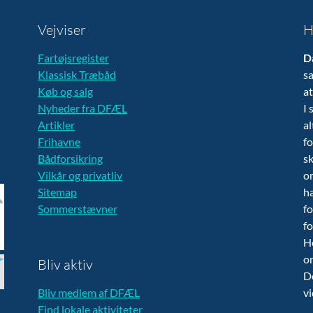
Vejviser
H
Fartøjsregister
D
Klassisk Træbåd
sa
Køb og salg
at
Nyheder fra DFÆL
I 
Artikler
al
Frihavne
fo
Bådforsikring
sk
Vilkår og privatliv
om
Sitemap
ha
Sommerstævner
fo
fo
H
o
Bliv aktiv
De
Bliv medlem af DFÆL
vi
Find lokale aktiviteter