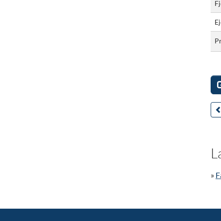
F
Ej
P
L
»
F