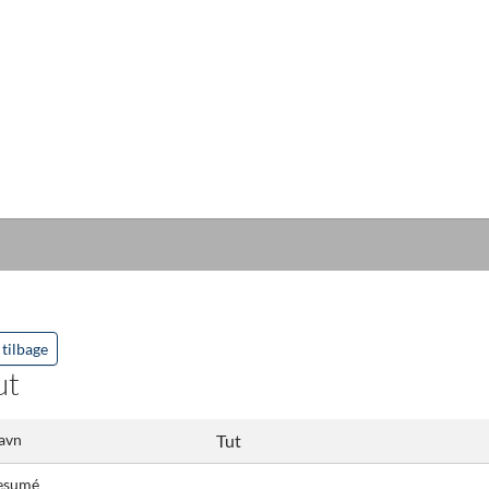
tilbage
ut
avn
Tut
esumé