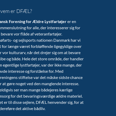
vem er DFÆL?
ansk Forening for Ældre Lystfartøjer
er en
mmenslutning for alle, der interesserer sig for
 bevare vor flåde af veteranfartøjer.
søfarts- og sejlsports nationen Danmark har vi
t for længe været forbløffende ligegyldige over
r vor kulturarv, når det drejer sig om at bevare
ibe og både. Hele det store område, der handler
 egentlige lystfartøjer, var der ikke mange, der
vde interesse og forståelse for. Med
reningens stiftelse var det måske sidste chance
r at gøre noget ved den manglende interesse.
eldigvis ser man mange bådejeres kærlige
msorg for det bevaringsværdige ældre materiel.
t er til disse sejlere, DFÆL henvender sig, for at
dereføre det aktive bådliv.