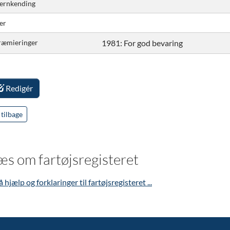
jernkending
er
ræmieringer
1981: For god bevaring
Redigér
tilbage
æs om fartøjsregisteret
å hjælp og forklaringer til fartøjsregisteret ...