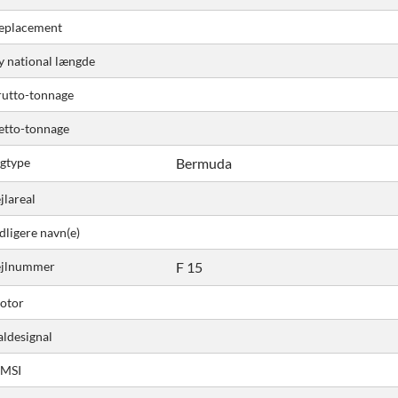
eplacement
y national længde
rutto-tonnage
etto-tonnage
igtype
Bermuda
jlareal
dligere navn(e)
ejlnummer
F 15
otor
aldesignal
MSI