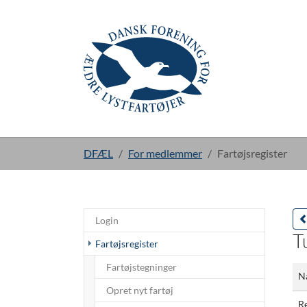
Gå til hoved-indhold
Du er her:
DFÆL
For medlemmer
Fartøjsregister
Login
T
(current)
Fartøjsregister
Fartøjstegninger
N
Opret nyt fartøj
R