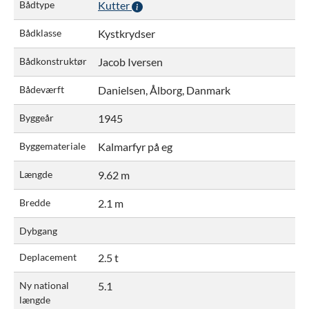
Bådtype
Kutter
Bådklasse
Kystkrydser
Bådkonstruktør
Jacob Iversen
Bådeværft
Danielsen, Ålborg, Danmark
Byggeår
1945
Byggemateriale
Kalmarfyr på eg
Længde
9.62 m
Bredde
2.1 m
Dybgang
Deplacement
2.5 t
Ny national
5.1
længde