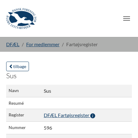
Gå til hoved-indhold
Du er her:
DFÆL
For medlemmer
Fartøjsregister
tilbage
Sus
Navn
Sus
Resumé
Register
DFÆL Fartøjsregister
Nummer
596