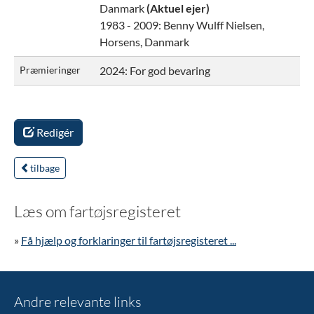
Danmark
(Aktuel ejer)
1983 - 2009:
Benny Wulff Nielsen,
Horsens, Danmark
Præmieringer
2024: For god bevaring
Redigér
tilbage
Læs om fartøjsregisteret
»
Få hjælp og forklaringer til fartøjsregisteret ...
Andre relevante links