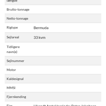
længde
Brutto-tonnage
Netto-tonnage
Rigtype
Bermuda
Sejlareal
33 kvm
Tidligere
navn(e)
Sejlnummer
Motor
Kaldesignal
MMSI
Fjernkending
Ejer
Ukendt årstal/periode:
Peter Jakobsen,