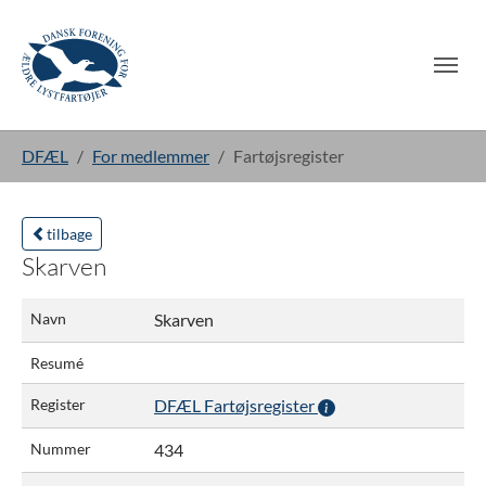
Gå til hoved-indhold
Du er her:
DFÆL
For medlemmer
Fartøjsregister
tilbage
Skarven
Navn
Skarven
Resumé
Register
DFÆL Fartøjsregister
Nummer
434