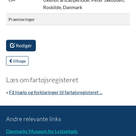
Roskilde, Danmark
Præmieringer
Redigér
tilbage
Læs om fartøjsregisteret
»
Få hjælp og forklaringer til fartøjsregisteret ...
Andre relevante links
Danmarks Museum for Lystsejlads