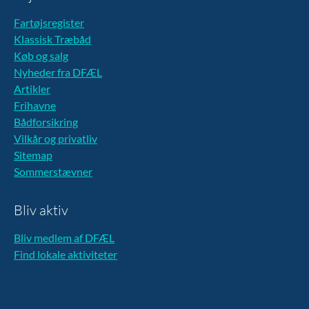
Fartøjsregister
Klassisk Træbåd
Køb og salg
Nyheder fra DFÆL
Artikler
Frihavne
Bådforsikring
Vilkår og privatliv
Sitemap
Sommerstævner
Bliv aktiv
Bliv medlem af DFÆL
Find lokale aktiviteter