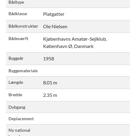
Bådtype
Bådklasse
Platgatter
Bådkonstruktør
Ole Nielsen
Bådeværft
Kjøbenhavns Amatør-Sejlklub,
København Ø, Danmark
Byggeår
1958
Byggemateriale
Længde
8.01 m
Bredde
2.35 m
Dybgang
Deplacement
Ny national