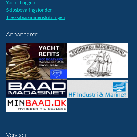
Yacht-Loggen
Skibsbevaringsfonden
Træskibssammenslutningen
Annoncører
Vejviser