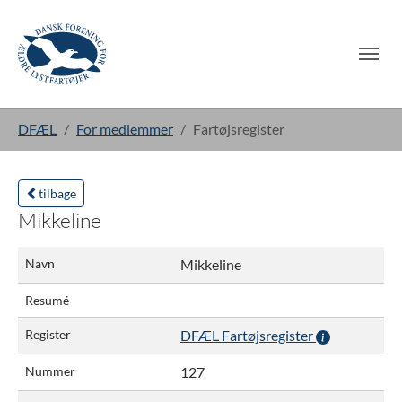
Gå til hoved-indhold
Du er her:
DFÆL
For medlemmer
Fartøjsregister
tilbage
Mikkeline
Navn
Mikkeline
Resumé
Register
DFÆL Fartøjsregister
Nummer
127