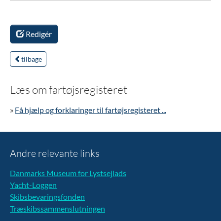
Redigér
tilbage
Læs om fartøjsregisteret
»
Få hjælp og forklaringer til fartøjsregisteret ...
Andre relevante links
Danmarks Museum for Lystsejlads
Yacht-Loggen
Skibsbevaringsfonden
Træskibssammenslutningen