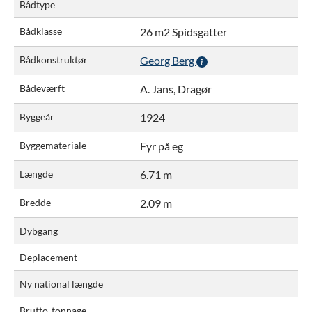
Bådtype
Bådklasse
26 m2 Spidsgatter
Bådkonstruktør
Georg Berg
Bådeværft
A. Jans, Dragør
Byggeår
1924
Byggemateriale
Fyr på eg
Længde
6.71 m
Bredde
2.09 m
Dybgang
Deplacement
Ny national længde
Brutto-tonnage