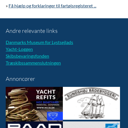
»
Få hjælp og forklaringer til fartøjsregisteret ...
Andre relevante links
Danmarks Museum for Lystsejlads
Yacht-Loggen
Skibsbevaringsfonden
Træskibssammenslutningen
Annoncører