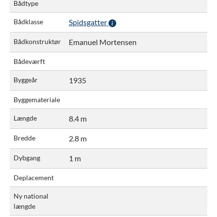
Bådtype
Bådklasse
Spidsgatter
Bådkonstruktør
Emanuel Mortensen
Bådeværft
Byggeår
1935
Byggemateriale
Længde
8.4 m
Bredde
2.8 m
Dybgang
1 m
Deplacement
Ny national
længde