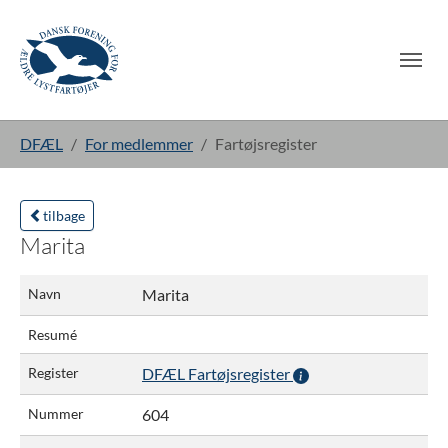
Gå til hoved-indhold
Du er her:
DFÆL
For medlemmer
Fartøjsregister
tilbage
Marita
Navn
Marita
Resumé
Register
DFÆL Fartøjsregister
Nummer
604