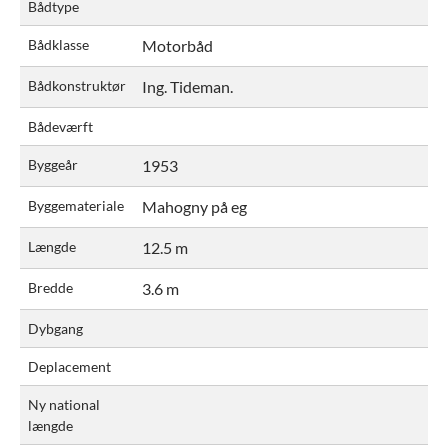
Bådtype
Bådklasse
Motorbåd
Bådkonstruktør
Ing. Tideman.
Bådeværft
Byggeår
1953
Byggemateriale
Mahogny på eg
Længde
12.5 m
Bredde
3.6 m
Dybgang
Deplacement
Ny national
længde