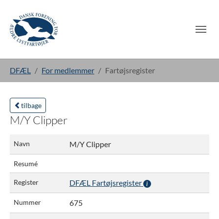
Gå til hoved-indhold
Du er her:
DFÆL
For medlemmer
Fartøjsregister
tilbage
M/Y Clipper
Navn
M/Y Clipper
Resumé
Register
DFÆL Fartøjsregister
Nummer
675