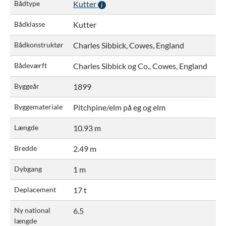
Bådtype
Kutter
Bådklasse
Kutter
Bådkonstruktør
Charles Sibbick, Cowes, England
Bådeværft
Charles Sibbick og Co., Cowes, England
Byggeår
1899
Byggemateriale
Pitchpine/elm på eg og elm
Længde
10.93 m
Bredde
2.49 m
Dybgang
1 m
Deplacement
17 t
Ny national
6.5
længde