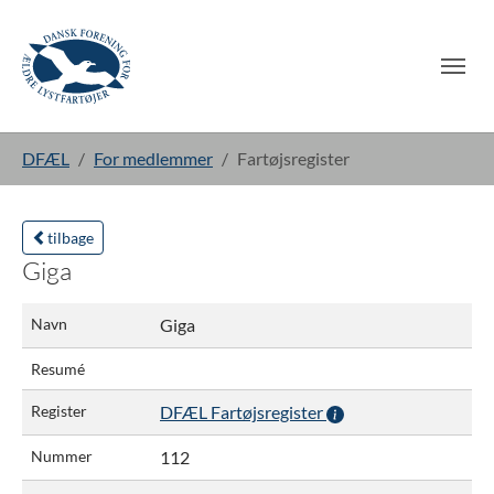
Gå til hoved-indhold
Du er her:
DFÆL
For medlemmer
Fartøjsregister
tilbage
Giga
Navn
Giga
Resumé
Register
DFÆL Fartøjsregister
Nummer
112