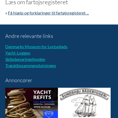
Læs om fartøjsregisteret
»
Få hjælp og forklaringer til fartøjsregisteret ...
Andre relevante links
Danmarks Museum for Lystsejlads
Yacht-Loggen
Skibsbevaringsfonden
Træskibssammenslutningen
Annoncører