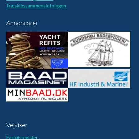
Træskibssammenslutningen
Annoncører
Vejviser
Fartøjsregister