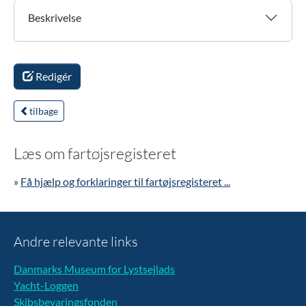
Beskrivelse
Redigér
tilbage
Læs om fartøjsregisteret
»
Få hjælp og forklaringer til fartøjsregisteret ...
Andre relevante links
Danmarks Museum for Lystsejlads
Yacht-Loggen
Skibsbevaringsfonden