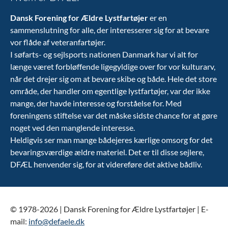
Dansk Forening for Ældre Lystfartøjer
er en
sammenslutning for alle, der interesserer sig for at bevare
vor flåde af veteranfartøjer.
I søfarts- og sejlsports nationen Danmark har vi alt for
længe været forbløffende ligegyldige over for vor kulturarv,
når det drejer sig om at bevare skibe og både. Hele det store
område, der handler om egentlige lystfartøjer, var der ikke
mange, der havde interesse og forståelse for. Med
foreningens stiftelse var det måske sidste chance for at gøre
noget ved den manglende interesse.
Heldigvis ser man mange bådejeres kærlige omsorg for det
bevaringsværdige ældre materiel. Det er til disse sejlere,
DFÆL henvender sig, for at videreføre det aktive bådliv.
© 1978-2026 | Dansk Forening for Ældre Lystfartøjer | E-
mail:
info@defaele.dk