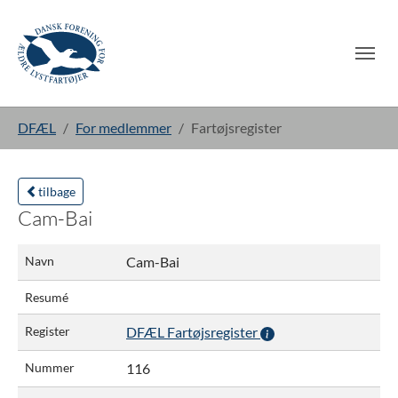
Gå til hoved-indhold
Du er her:
DFÆL
For medlemmer
Fartøjsregister
tilbage
Cam-Bai
Navn
Cam-Bai
Resumé
Register
DFÆL Fartøjsregister
Nummer
116