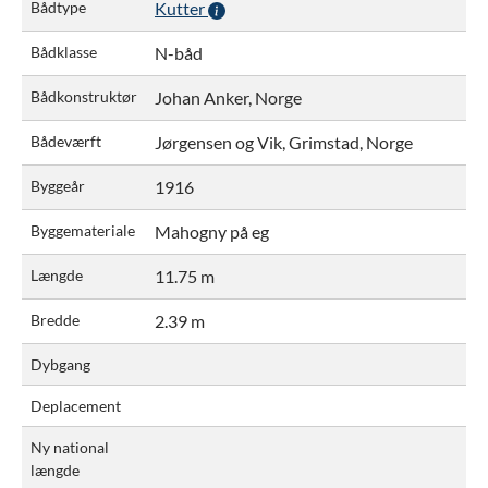
Bådtype
Kutter
Bådklasse
N-båd
Bådkonstruktør
Johan Anker, Norge
Bådeværft
Jørgensen og Vik, Grimstad, Norge
Byggeår
1916
Byggemateriale
Mahogny på eg
Længde
11.75 m
Bredde
2.39 m
Dybgang
Deplacement
Ny national
længde