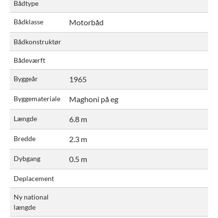
Bådtype
Bådklasse
Motorbåd
Bådkonstruktør
Bådeværft
Byggeår
1965
Byggemateriale
Maghoni på eg
Længde
6.8 m
Bredde
2.3 m
Dybgang
0.5 m
Deplacement
Ny national
længde