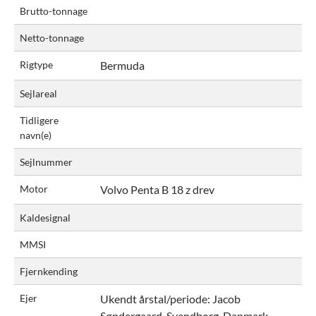
Brutto-tonnage
Netto-tonnage
Rigtype
Bermuda
Sejlareal
Tidligere
navn(e)
Sejlnummer
Motor
Volvo Penta B 18 z drev
Kaldesignal
MMSI
Fjernkending
Ejer
Ukendt årstal/periode:
Jacob
Søndergaard, Svendborg, Danmark