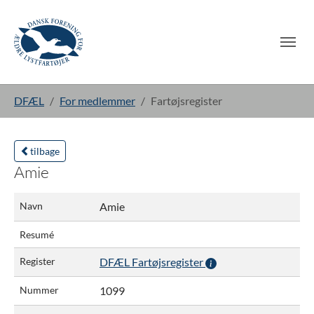
Gå til hoved-indhold
Du er her:
DFÆL
For medlemmer
Fartøjsregister
tilbage
Amie
Navn
Amie
Resumé
Register
DFÆL Fartøjsregister
Nummer
1099