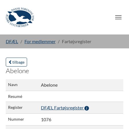
Gå til hoved-indhold
Du er her:
DFÆL
For medlemmer
Fartøjsregister
tilbage
Abelone
Navn
Abelone
Resumé
Register
DFÆL Fartøjsregister
Nummer
1076