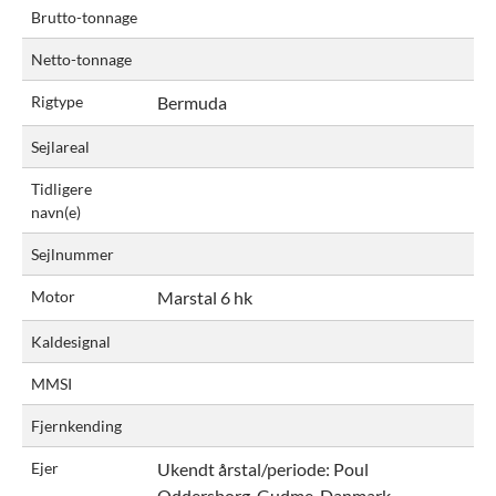
Brutto-tonnage
Netto-tonnage
Rigtype
Bermuda
Sejlareal
Tidligere
navn(e)
Sejlnummer
Motor
Marstal 6 hk
Kaldesignal
MMSI
Fjernkending
Ejer
Ukendt årstal/periode:
Poul
Oddersborg, Gudme, Danmark