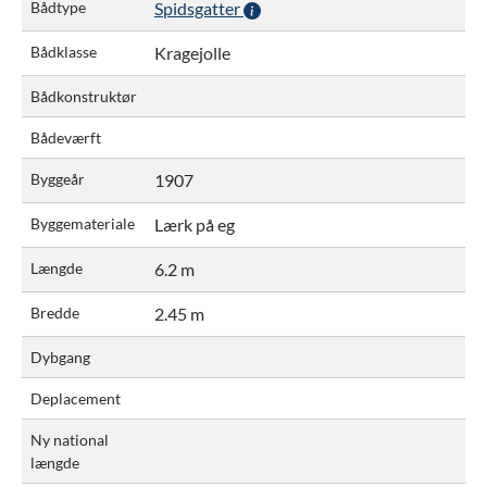
Bådtype
Spidsgatter
Bådklasse
Kragejolle
Bådkonstruktør
Bådeværft
Byggeår
1907
Byggemateriale
Lærk på eg
Længde
6.2 m
Bredde
2.45 m
Dybgang
Deplacement
Ny national
længde