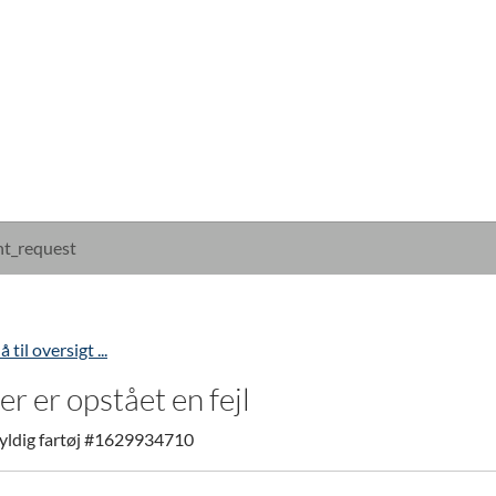
t_request
å til oversigt ...
er er opstået en fejl
yldig fartøj #1629934710