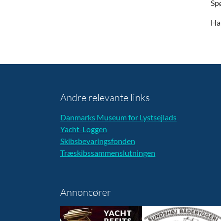
Sp
Har
Andre relevante links
Danmarks Museum for Lystsejlads
Yacht-Loggen
Skibsbevaringsfonden
Træskibssammenslutningen
Annoncører