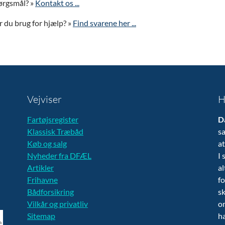
ørgsmål? »
Kontakt os ...
 du brug for hjælp? »
Find svarene her ...
Vejviser
H
Fartøjsregister
D
Klassisk Træbåd
sa
Køb og salg
at
Nyheder fra DFÆL
I 
Artikler
al
Frihavne
fo
Bådforsikring
sk
Vilkår og privatliv
om
Sitemap
ha